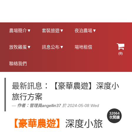
農場簡介▼
套裝旅遊▼
夜泊農場▼
放牧雞蛋▼
訊息公布▼
場地租借
(0)
聯絡我們
最新訊息
：【豪華農遊】深度小
旅行方案
作者：
管理員angellin37
於 2024-05-08 Wed
32064
次閱讀
【豪華農遊】
深度
小旅