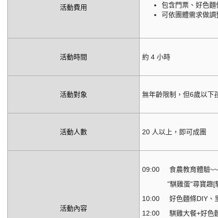
包含門票、
好色麵
活動費用
可依團體需求做調
活動時間
約 4 小時
活動對象
無年齡限制，但6歲以下
活動人數
20 人以上，即可成團
09:00 食農教育體驗~
"騏雞蛋"尋寶趣[騏雞
10:00 好色麵條DI
活動內容
12:00 騏雞大餐+好