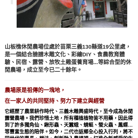
山板樵休閒農場位處於苗栗三義130縣道19公里處，
是一個結合臉譜木雕文化、彩繪DIY、食農教育體
驗、民宿、露營、放牧土雞蛋養育場...等綜合型的休
閒農場，成立至今已二十餘年。
農場原是祖傳的一塊地，
在一家人的共同堅持、努力下
建立與經營
它經歷了農業耕作時代、三義木雕興盛時代，至今成為休閒
露營農場。我們珍惜土地，所有種植植物皆不用藥，因此得
到了許多獨角仙、鍬形蟲、天蠶蛾、蜻蜓、螢火蟲、鳳蝶…
等豐富生態的陪伴。如今，二代也返鄉全心投入行列，將不