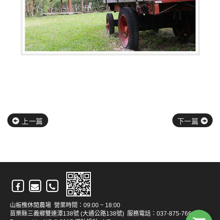
上一篇
下一篇
山板樵休閒農場 營業時間：09:00 ~ 18:00
苗栗縣三義鄉雙連潭138號 (大通公路138號) 服務電話：037-875-766