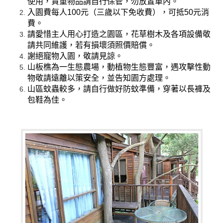
使用，貴重物品請自行保管，勿放置車內。
入園費每人100元（三歲以下免收費），可抵50元消
費。
請愛惜主人用心打造之園區，花草樹木及各項設備敬
請共同維護，若有損壞須照價賠償。
謝絕寵物入園，敬請見諒。
山板樵為一生態農場，動植物生態豐富，遇攻擊性動
物敬請遠離以策安全，並告知園方處理。
山區蚊蟲較多，請自行做好防蚊準備，穿著以長褲及
包鞋為佳。