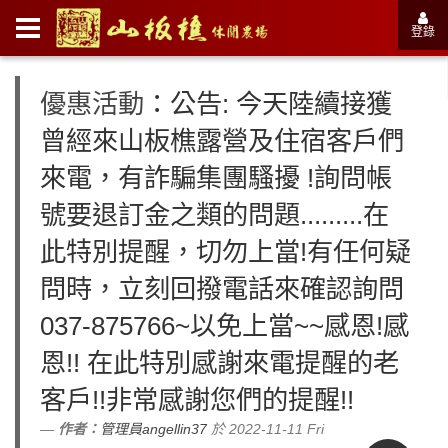
登錄
優惠活動
：公告: 今天陸續接獲
曾經來山板樵露營及住宿客戶們
來電，有詐騙集團騷擾 !詢問帳
號要退訂金之類的問題.........在
此特別提醒，切勿上當!有任何疑
問時，立刻回撥電話來確認詢問
037-875766~以免上當~~感恩!感
恩!! 在此特別感謝來電提醒的老
客戶!!非常感謝您們的提醒!!
作者：
管理員angellin37
於 2022-11-11 Fri