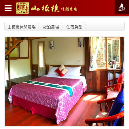
登錄
山板樵休閒農場
夜泊農場
住宿房型